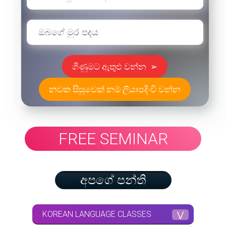
නවක සිසුවෙක් නම් ලියාපදිංචි වන්න
FREE SEMINAR
අපගේ පන්ති
KOREAN LANGUAGE CLASSES
⋁