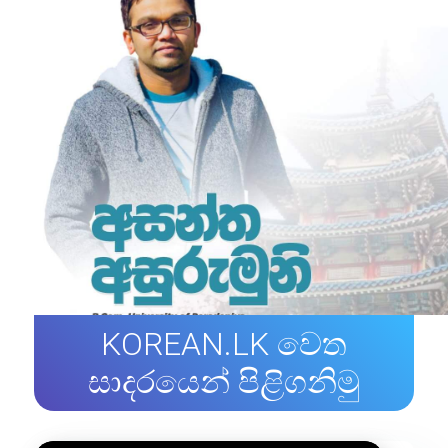
KOREAN.LK වෙත
සාදරයෙන් පිළිගනිමු