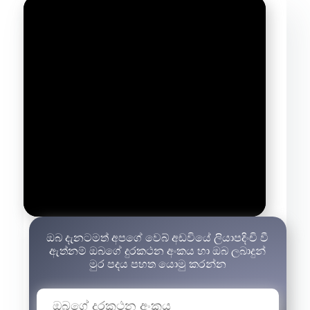
ඔබ දැනටමත් අපගේ වෙබ් අඩවියේ ලියාපදිංචි වී
ඇත්නම් ඔබගේ දුරකථන අංකය හා ඔබ ලබාදුන්
මුර පදය පහත යොමු කරන්න