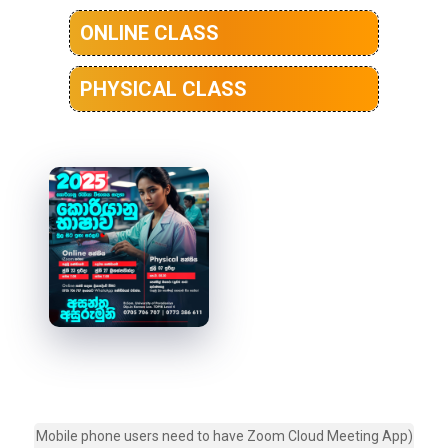
ONLINE CLASS
PHYSICAL CLASS
Best Korean Class, Best Korean class in Sri Lanka, Best Korean Language Class in Sri lanaka, Best Korean Language Online Class in Sri lanaka, Online Korean language
class, korean class in kurunegala, Korean class in Sri Lanka, Online korean class in Sri lanaka, Korean Language in Sinhala, Korean language for Korean jobs, Korean
jobs, Classes for Eps Topik exam, EPS TOPIK, Asantha Asurumuni, Korean.lk
Mobile phone users need to have Zoom Cloud Meeting App)